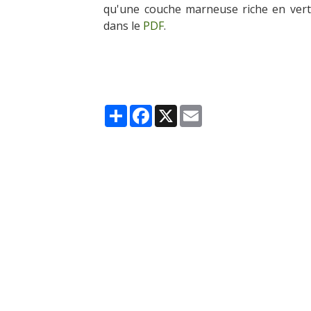
qu'une couche marneuse riche en verté
dans le
PDF
.
Partager
Facebook
X
Email