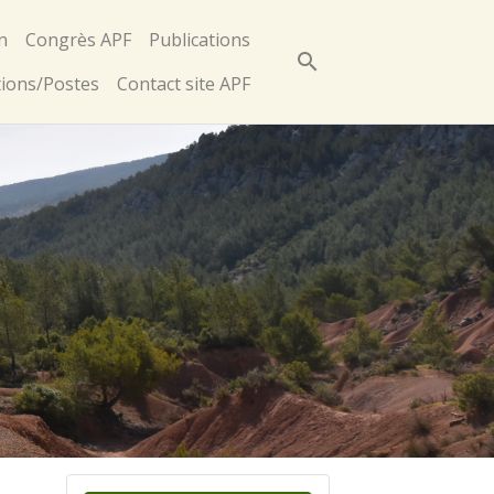
n
Congrès APF
Publications
ions/Postes
Contact site APF