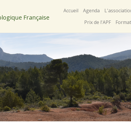
Accueil
Agenda
L'associatio
ologique Française
Prix de l'APF
Format